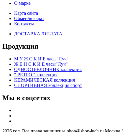
О марке
Карта сайта
Обмен/возврат
Контакты
ДОСТАВКА /ОПЛАТА
Продукция
М У Ж С К И Е часы"Луч"
Ж Е Н С К И Е часы"Луч"
ОДНОСТРЕЛОЧНИК коллекция
" РЕТРО " коллекция
КЕРАМИЧЕСКАЯ коллекция
СПОРТИВНАЯ коллекция спорт
Мы в соцсетях
2026 год. Все права защищены. shop@shop-luch.ru Москва /