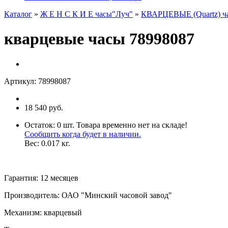
Каталог
»
Ж Е Н С К И Е часы"Луч"
»
КВАРЦЕВЫЕ (Quartz) ч
кварцевые часы 78998087
Артикул:
78998087
18 540 руб.
Остаток:
0
шт.
Товара временно нет на складе!
Сообщить когда будет в наличии.
Вес:
0.017
кг.
Гарантия
:
12 месяцев
Производитель
:
ОАО "Минский часовой завод"
Механизм
:
кварцевый