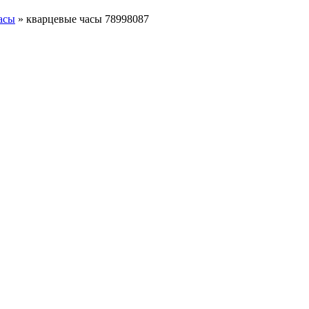
асы
»
кварцевые часы 78998087