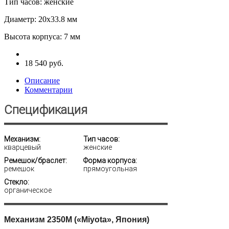
Тип часов
:
женские
Диаметр
:
20х33.8 мм
Высота корпуса
:
7 мм
18 540 руб.
Описание
Комментарии
Спецификация
Механизм:
Тип часов:
кварцевый
женские
Ремешок/браслет:
Форма корпуса:
ремешок
прямоугольная
Стекло:
органическое
Механизм 2350М («Miyota», Япония)