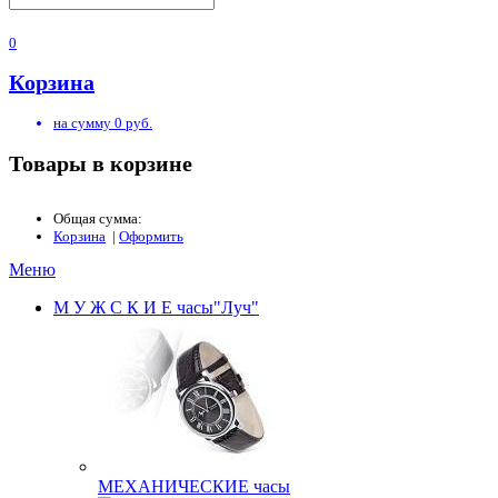
0
Корзина
на сумму
0
руб.
Товары в корзине
Общая сумма:
Корзина
|
Оформить
Меню
М У Ж С К И Е часы"Луч"
МЕХАНИЧЕCКИЕ часы